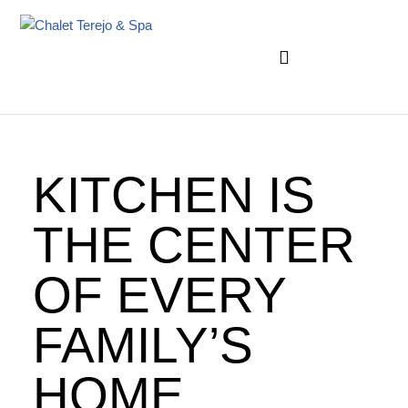
Aller
au
LIEU POUR STAGES & RETRAITES
LES STAGES YOGA ET PLUS
contenu
KITCHEN IS
THE CENTER
OF EVERY
FAMILY’S
HOME