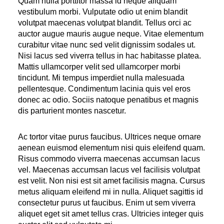
Quam nulla porttitor massa id neque aliquam
vestibulum morbi. Vulputate odio ut enim blandit
volutpat maecenas volutpat blandit. Tellus orci ac
auctor augue mauris augue neque. Vitae elementum
curabitur vitae nunc sed velit dignissim sodales ut.
Nisi lacus sed viverra tellus in hac habitasse platea.
Mattis ullamcorper velit sed ullamcorper morbi
tincidunt. Mi tempus imperdiet nulla malesuada
pellentesque. Condimentum lacinia quis vel eros
donec ac odio. Sociis natoque penatibus et magnis
dis parturient montes nascetur.
Ac tortor vitae purus faucibus. Ultrices neque ornare
aenean euismod elementum nisi quis eleifend quam.
Risus commodo viverra maecenas accumsan lacus
vel. Maecenas accumsan lacus vel facilisis volutpat
est velit. Non nisi est sit amet facilisis magna. Cursus
metus aliquam eleifend mi in nulla. Aliquet sagittis id
consectetur purus ut faucibus. Enim ut sem viverra
aliquet eget sit amet tellus cras. Ultricies integer quis