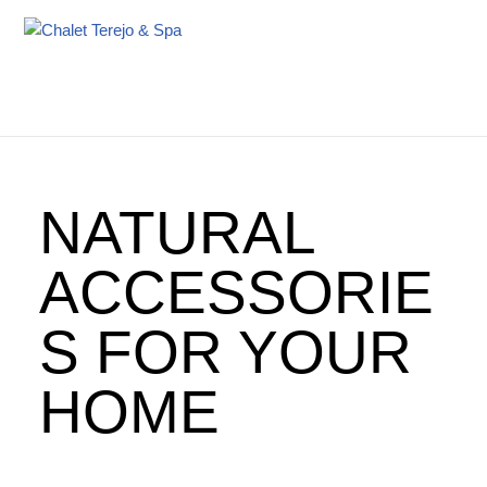
Aller
au
LIEU POUR STAGES & RETRAITES
LES STAGES YOGA ET PLUS
contenu
NATURAL
ACCESSORIE
S FOR YOUR
HOME